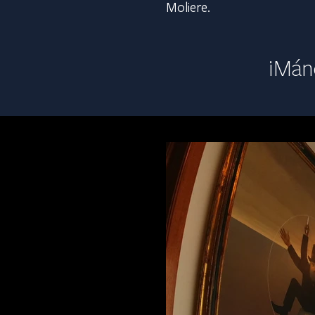
Moliere.
¡Mán