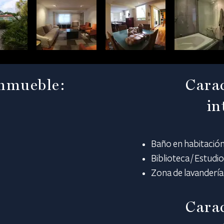
inmueble:
Carac
in
Baño en habitación
Biblioteca / Estudio
Zona de lavandería
Carac