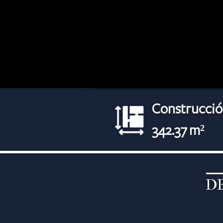
Construcció
342.37 m²
D