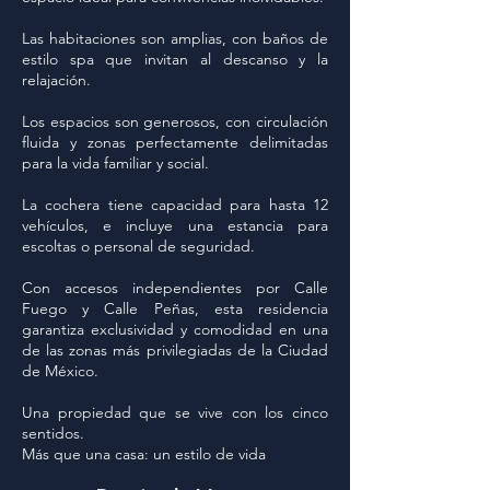
Las habitaciones son amplias, con baños de
estilo spa que invitan al descanso y la
relajación.
Los espacios son generosos, con circulación
fluida y zonas perfectamente delimitadas
para la vida familiar y social.
La cochera tiene capacidad para hasta 12
vehículos, e incluye una estancia para
escoltas o personal de seguridad.
Con accesos independientes por Calle
Fuego y Calle Peñas, esta residencia
garantiza exclusividad y comodidad en una
de las zonas más privilegiadas de la Ciudad
de México.
Una propiedad que se vive con los cinco
sentidos.
Más que una casa: un estilo de vida