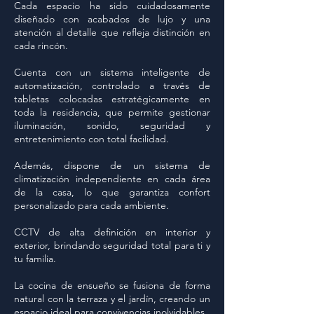
Cada espacio ha sido cuidadosamente
diseñado con acabados de lujo y una
atención al detalle que refleja distinción en
cada rincón.
Cuenta con un sistema inteligente de
automatización, controlado a través de
tabletas colocadas estratégicamente en
toda la residencia, que permite gestionar
iluminación, sonido, seguridad y
entretenimiento con total facilidad.
Además, dispone de un sistema de
climatización independiente en cada área
de la casa, lo que garantiza confort
personalizado para cada ambiente.
CCTV de alta definición en interior y
exterior, brindando seguridad total para ti y
tu familia.
La cocina de ensueño se fusiona de forma
natural con la terraza y el jardín, creando un
espacio ideal para convivencias inolvidables.