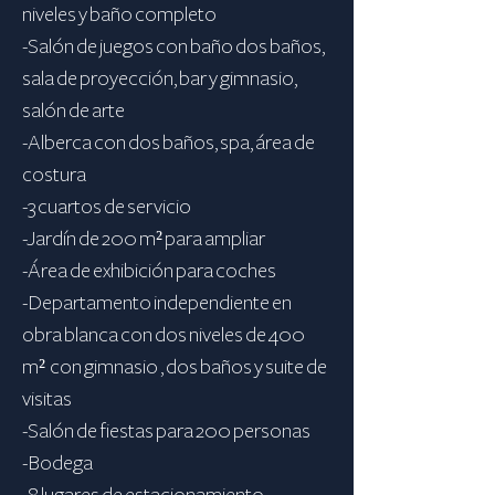
niveles y baño completo
-Salón de juegos con baño dos baños,
sala de proyección, bar y gimnasio,
salón de arte
-Alberca con dos baños, spa, área de
costura
-3 cuartos de servicio
-Jardín de 200 m² para ampliar
-Área de exhibición para coches
-Departamento independiente en
obra blanca con dos niveles de 400
m² con gimnasio , dos baños y suite de
visitas
-Salón de fiestas para 200 personas
-Bodega