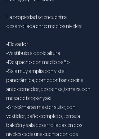
La propiedad se encuentra
desarrollada en 10 medios niveles:
-Elevador
-Vestíbulo a doble altura
-Despacho con medio baño
-Sala muy amplia con vista
panorámica, comedor, bar, cocina,
ante comedor, despensa, terraza con
mesa de teppanyaki
-6 recámaras master suite, con
vestidor, baño completo, terraza
balcón y sala desarrolladas en dos
niveles cada una cuenta con dos