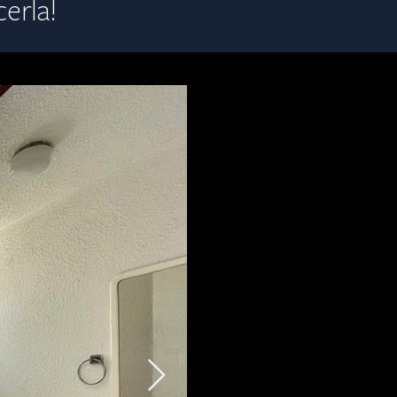
cerla
!