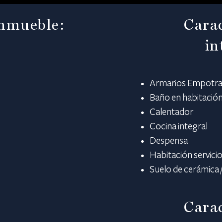
inmueble:
Carac
in
Armarios Empotr
Baño en habitación
Calentador
Cocina integral
Despensa
Habitación servici
Suelo de cerámica
Carac