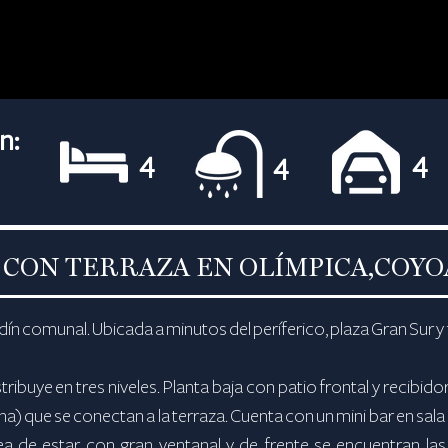
n:
4
4
4
 CON TERRAZA EN OLÍMPICA,COY
dín comunal. Ubicada a minutos del períferico, plaza Gran Sur y
ibuye en tres niveles. Planta baja con patio frontal y recibido
na) que se conectan a la terraza. Cuenta con un mini bar en sala
ea de estar con gran ventanal y de frente se encuentran la