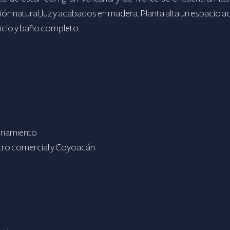
ión natural, luz y acabados en madera. Planta alta un espacio
vicio y baño completo.
cenamiento
entro comercial y Coyoacán