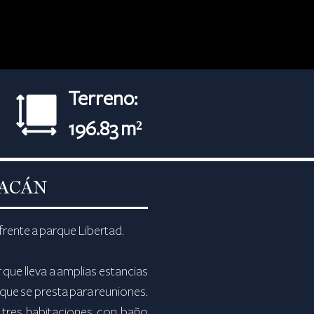
Terreno:
196.83 m²
OACÁN
 frente a parque Libertad.
r que lleva a amplias estancias
 que se presta para reuniones.
s tres habitaciones con baño