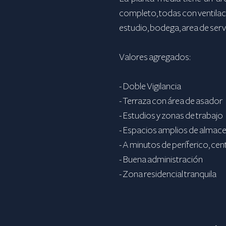
completo, todas con ventilac
estudio, bodega, area de ser
Valores agregados:
- Doble Vigilancia
- Terraza con área de asador
- Estudios y zonas de trabajo
- Espacios amplios de alma
- A minutos de períferico, c
- Buena administración
- Zona residencial tranquila