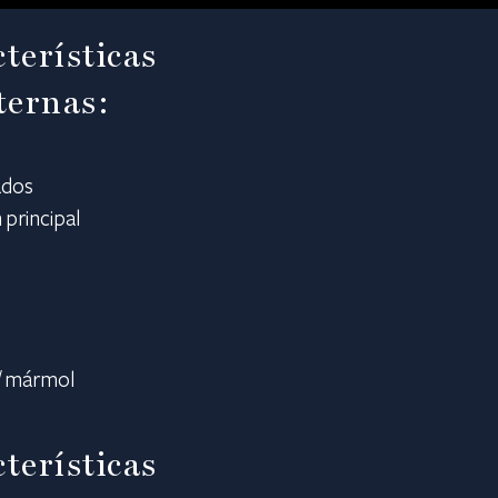
terísticas
ternas:
ados
 principal
o
 / mármol
terísticas