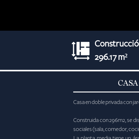
Construcció
296.17 m²
CASA
Casa en doble privada con jar
Construida con 296m2, se distr
sociales (sala, comedor, coci
La planta media tiene un ár