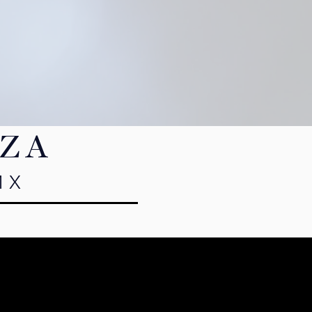
AZA
MX