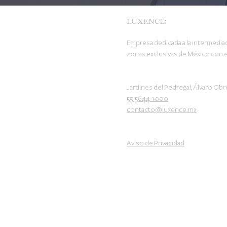
LUXENCE:
Empresa dedicada a la intermediac
zonas exclusivas de México con e
Jardines del Pedregal, Álvaro Ob
55-5644-1000
contacto@luxence.mx
Aviso de Privacidad