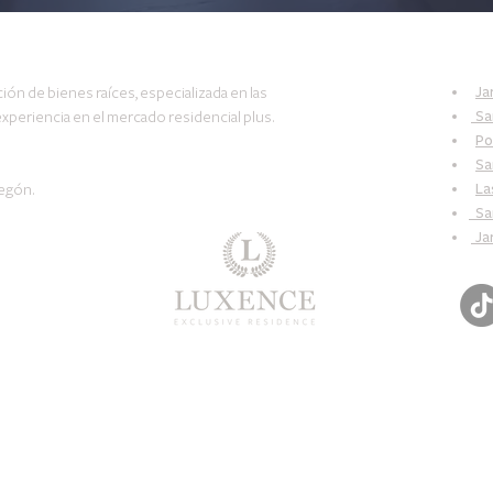
C
Ja
ión de bienes raíces, especializada en las
Sa
xperiencia en el mercado residencial plus.
Po
Sa
La
regón.
San
Jar