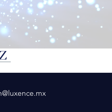
Z
.h@luxence.mx