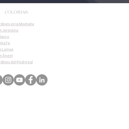
OLONIAS:
rdines en la Montaña
n Jerónimo
lanco
nta Fe
s Lomas
 Ángel
dines del Pedregal