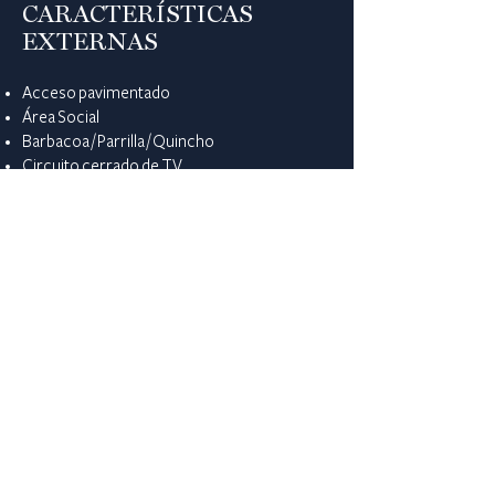
CARACTERÍSTICAS
EXTERNAS
Acceso pavimentado
Área Social
Barbacoa / Parrilla / Quincho
Circuito cerrado de TV
Cochera / Garaje
Colegios / Universidades
Terraza
Vigilancia
Vivienda unifamiliar
Zona residencial
UBICACIÓN