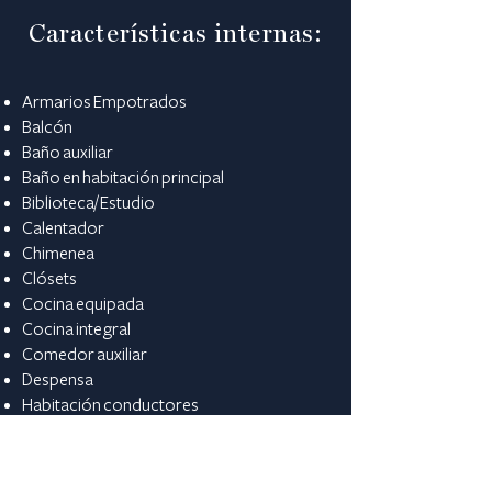
Características internas:
Armarios Empotrados
Balcón
Baño auxiliar
Baño en habitación principal
Biblioteca/Estudio
Calentador
Chimenea
Clósets
Cocina equipada
Cocina integral
Comedor auxiliar
Despensa
Habitación conductores
Habitación servicio
Hall de alcobas
Suelo de cerámica / mármol