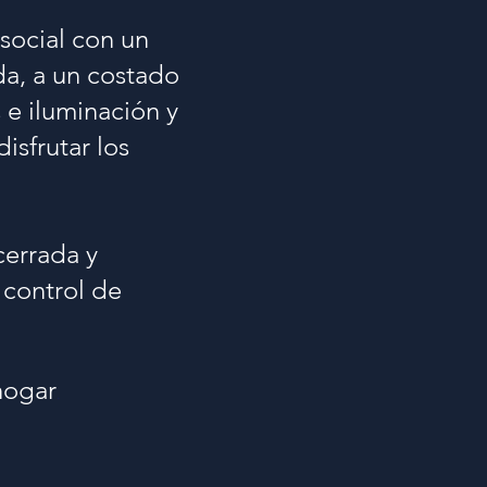
 social con un
a, a un costado
 e iluminación y
isfrutar los
cerrada y
 control de
hogar
.