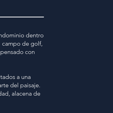
ondominio dentro
l campo de golf,
 y pensado con
ctados a una
rte del paisaje.
dad, alacena de