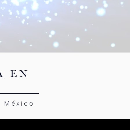
A EN
e México